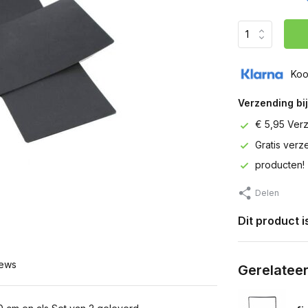
Koo
Verzending bij
€ 5,95 Ver
Gratis ver
producten!
Delen
Dit product 
ews
Gerelatee