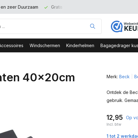
t en zeer Duurzaam
Gratis verzending binnen NL vanaf 100 eu
Accessoires
Windschermen
Kinderhelmen
Bagagedrager kus
laten 40x20cm
Merk:
Beck
B
Ontdek de Beck
gebruik. Gemaa
12,95
Op vo
Incl. btw
1 tot 2 werkd