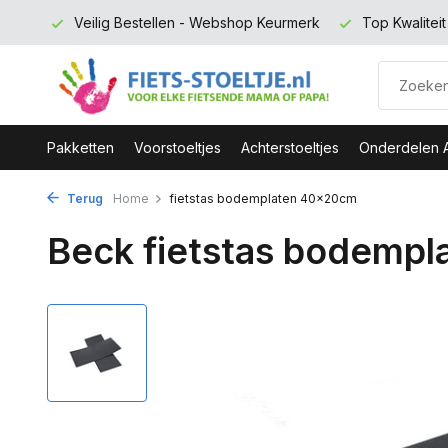
 euro
Veilig Bestellen - Webshop Keurmerk
Top Kwalitei
Pakketten
Voorstoeltjes
Achterstoeltjes
Onderdelen 
Terug
Home
fietstas bodemplaten 40x20cm
Beck fietstas bodemp