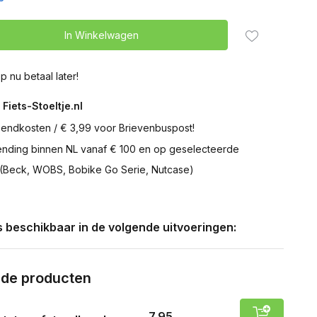
In Winkelwagen
p nu betaal later!
 Fiets-Stoeltje.nl
zendkosten / € 3,99 voor Brievenbuspost!
zending binnen NL vanaf € 100 en op geselecteerde
 (Beck, WOBS, Bobike Go Serie, Nutcase)
is beschikbaar in de volgende uitvoeringen:
rde producten
7,95