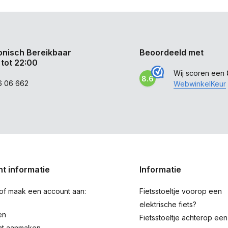
onisch Bereikbaar
Beoordeeld met
 tot 22:00
Wij scoren een
8.6
6 06 662
WebwinkelKeur
t informatie
Informatie
 of maak een account aan:
Fietsstoeltje voorop een
elektrische fiets?
en
Fietsstoeltje achterop een
nt aanmaken