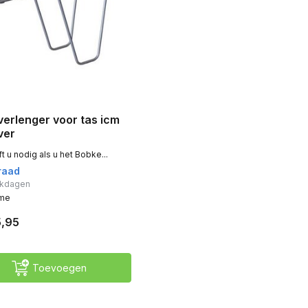
erlenger voor tas icm
lver
 u nodig als u het Bobke...
raad
erkdagen
ime
5,95
Toevoegen