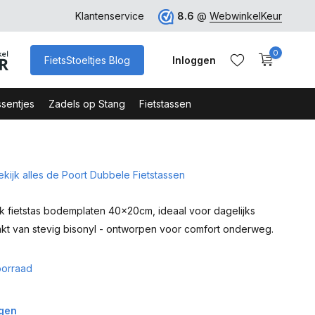
ro
Veilig Bestellen - Webshop Keurmerk
Klantenservice
8.6
@
WebwinkelKeur
0
FietsStoeltjes Blog
Inloggen
sentjes
Zadels op Stang
Fietstassen
ekijk alles de Poort Dubbele Fietstassen
Account aanmaken
Account aanmaken
 fietstas bodemplaten 40x20cm, ideaal voor dagelijks
kt van stevig bisonyl - ontworpen voor comfort onderweg.
orraad
agen