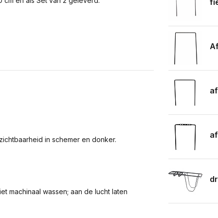
 cm en als Set van 2 geleverd.
fi
A
a
af
zichtbaarheid in schemer en donker.
dr
et machinaal wassen; aan de lucht laten