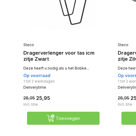
Steco
Steco
Dragerverlenger voor tas icm
Dragerv
zitje Zwart
zitje Zi
Deze heeft u nodig als u het Bobke...
Deze heeft
Op voorraad
Op voor
1 tot 2 werkdagen
1 tot 2 w
Deliverytime
Deliveryt
25,95
2
28,95
28,95
Incl. btw
Incl. btw
Toevoegen