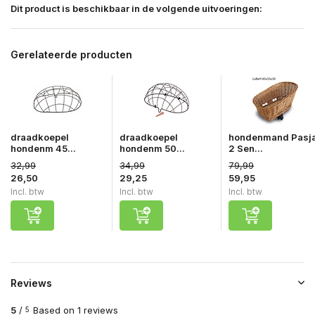
Dit product is beschikbaar in de volgende uitvoeringen:
Gerelateerde producten
draadkoepel
draadkoepel
hondenmand Pasj
hondenm 45...
hondenm 50...
2 Sen...
32,99
34,99
79,99
26,50
29,25
59,95
Incl. btw
Incl. btw
Incl. btw
Reviews
5
/
Based on 1 reviews
5