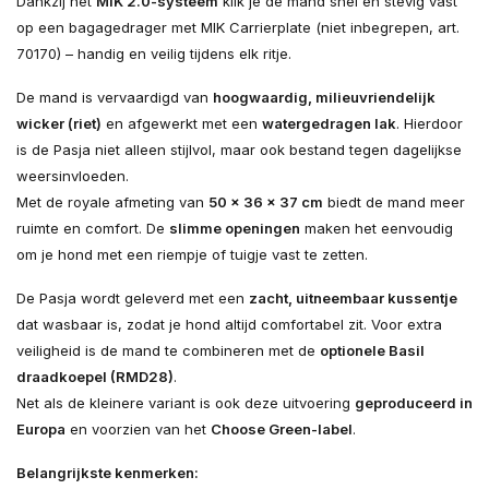
Dankzij het
MIK 2.0-systeem
klik je de mand snel en stevig vast
op een bagagedrager met MIK Carrierplate (niet inbegrepen, art.
70170) – handig en veilig tijdens elk ritje.
De mand is vervaardigd van
hoogwaardig, milieuvriendelijk
wicker (riet)
en afgewerkt met een
watergedragen lak
. Hierdoor
is de Pasja niet alleen stijlvol, maar ook bestand tegen dagelijkse
weersinvloeden.
Met de royale afmeting van
50 × 36 × 37 cm
biedt de mand meer
ruimte en comfort. De
slimme openingen
maken het eenvoudig
om je hond met een riempje of tuigje vast te zetten.
De Pasja wordt geleverd met een
zacht, uitneembaar kussentje
dat wasbaar is, zodat je hond altijd comfortabel zit. Voor extra
veiligheid is de mand te combineren met de
optionele Basil
draadkoepel (RMD28)
.
Net als de kleinere variant is ook deze uitvoering
geproduceerd in
Europa
en voorzien van het
Choose Green-label
.
Belangrijkste kenmerken: