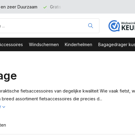
t en zeer Duurzaam
Gratis verzending binnen NL vanaf 100 eu
Accessoires
Windschermen
Kinderhelmen
Bagagedrager kus
age
praktische fietsaccessoires van degelijke kwaliteit Wie vaak fietst,
 breed assortiment fietsaccessoires die precies d...
r
ten