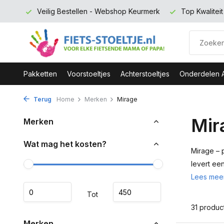
 euro
Veilig Bestellen - Webshop Keurmerk
Top Kwalitei
Pakketten
Voorstoeltjes
Achterstoeltjes
Onderdelen 
Terug
Home
Merken
Mirage
Mir
Merken
Wat mag het kosten?
Mirage – 
levert een
Lees mee
Tot
31 produc
Merken