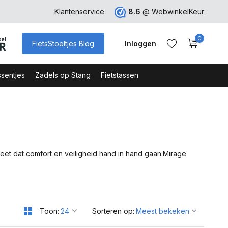
ro
Veilig Bestellen - Webshop Keurmerk
Klantenservice
8.6
@
WebwinkelKeur
0
FietsStoeltjes Blog
Inloggen
sentjes
Zadels op Stang
Fietstassen
Account aanmaken
Account aanmaken
 weet dat comfort en veiligheid hand in hand gaan.Mirage
Toon:
Sorteren op: