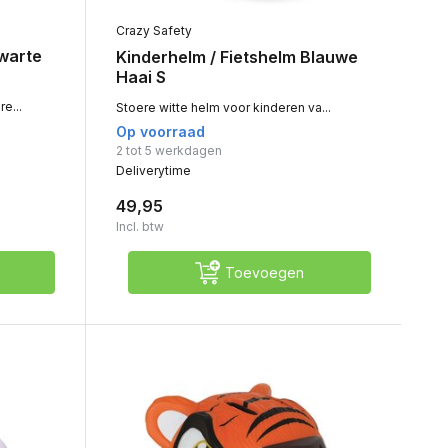
Crazy Safety
Zwarte
Kinderhelm / Fietshelm Blauwe
Haai S
e...
Stoere witte helm voor kinderen va...
Op voorraad
2 tot 5 werkdagen
Deliverytime
49,95
Incl. btw
Toevoegen