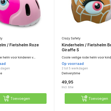
ty
Crazy Safety
elm / Fietshelm Roze
Kinderhelm / Fietshelm B
Giraffe S
ze helm voor kinderen v...
Coole veilige rode helm voor kind
aad
Op voorraad
rkdagen
2 tot 5 werkdagen
me
Deliverytime
49,95
Incl. btw
Toevoegen
Toevoegen