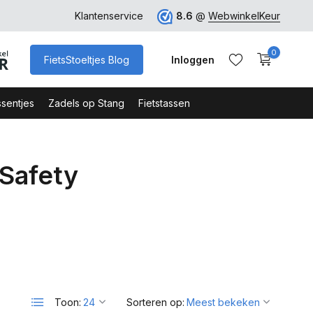
rk
Klantenservice
8.6
@
WebwinkelKeur
0
FietsStoeltjes Blog
Inloggen
sentjes
Zadels op Stang
Fietstassen
Safety
Account aanmaken
Account aanmaken
Toon:
Sorteren op: