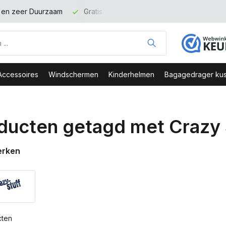
binnen NL vanaf 100 euro
Veilig Bestellen - Webshop Keurme
Accessoires
Windschermen
Kinderhelmen
Bagagedrager kus
ducten getagd met Crazy 
erken
cten