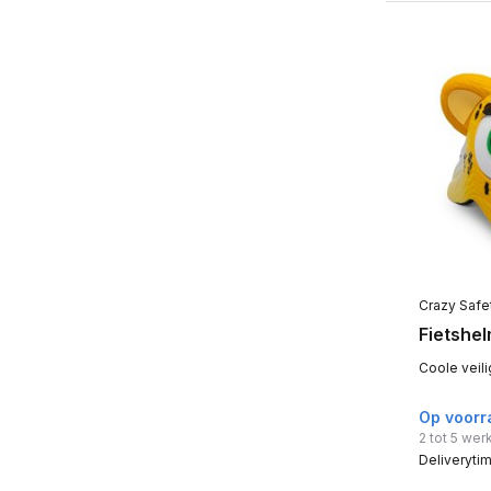
Crazy Safe
Fietshe
Coole veili
Op voorr
2 tot 5 we
Deliveryti