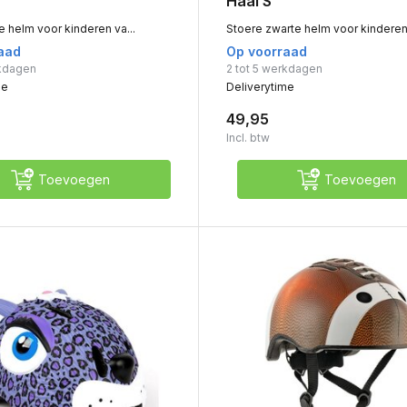
Haai S
e helm voor kinderen va...
Stoere zwarte helm voor kinderen 
aad
Op voorraad
rkdagen
2 tot 5 werkdagen
me
Deliverytime
49,95
Incl. btw
Toevoegen
Toevoegen