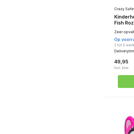
Crazy Safe
Kinderh
Fish Roz
Zeer opvall
Op voorr
2 tot 5 we
Deliveryti
49,95
Incl. btw