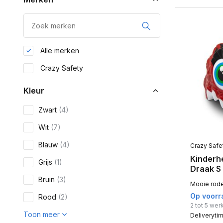
Alle merken
Crazy Safety
Kleur
Zwart
(4)
Wit
(7)
Blauw
(4)
Crazy Safe
Kinderh
Grijs
(1)
Draak S
Bruin
(3)
Mooie rode 
Op voorr
Rood
(2)
2 tot 5 we
Toon meer
Deliveryti