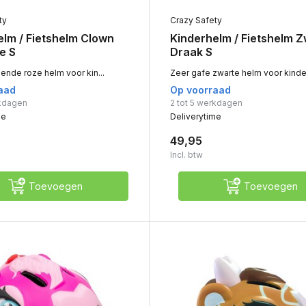
ty
Crazy Safety
elm / Fietshelm Clown
Kinderhelm / Fietshelm 
e S
Draak S
ende roze helm voor kin...
Zeer gafe zwarte helm voor kinder
aad
Op voorraad
rkdagen
2 tot 5 werkdagen
me
Deliverytime
49,95
Incl. btw
Toevoegen
Toevoegen