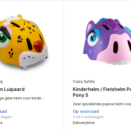
ty
Crazy Safety
lm Luipaard
Kinderhelm / Fietshelm P
Pony S
ge gele helm voor kinde...
Zeer opvallende paarse helm voor 
aad
Op voorraad
rkdagen
2 tot 5 werkdagen
me
Deliverytime