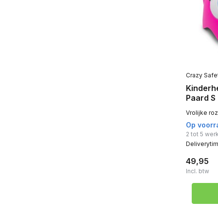
Crazy Safe
Kinderh
Paard S
Vrolijke ro
Op voorr
2 tot 5 we
Deliveryti
49,95
Incl. btw