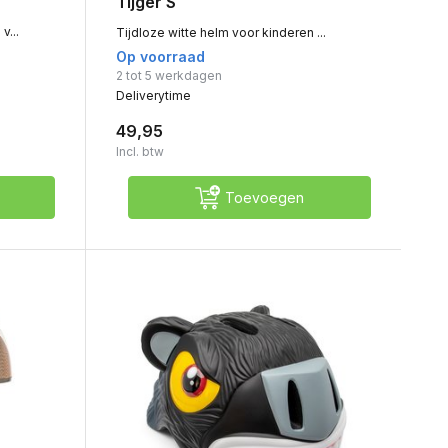
Tijger S
v...
Tijdloze witte helm voor kinderen ...
Op voorraad
2 tot 5 werkdagen
Deliverytime
49,95
Incl. btw
Toevoegen