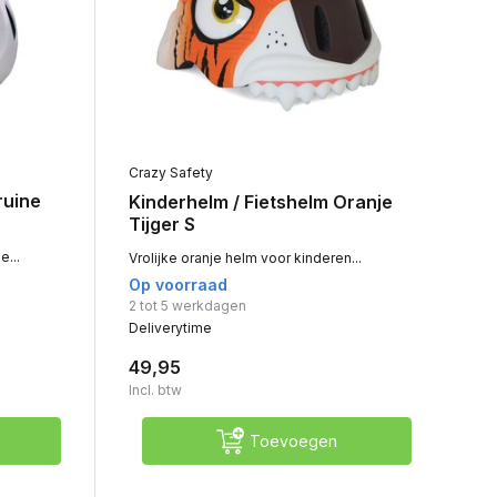
Crazy Safety
ruine
Kinderhelm / Fietshelm Oranje
Tijger S
e...
Vrolijke oranje helm voor kinderen...
Op voorraad
2 tot 5 werkdagen
Deliverytime
49,95
Incl. btw
Toevoegen