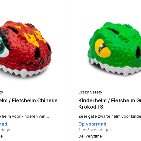
ty
Crazy Safety
elm / Fietshelm Chinese
Kinderhelm / Fietshelm 
Krokodil S
helm voor kinderen van ...
Zeer gafe zwarte helm voor kinder
aad
Op voorraad
rkdagen
2 tot 5 werkdagen
me
Deliverytime