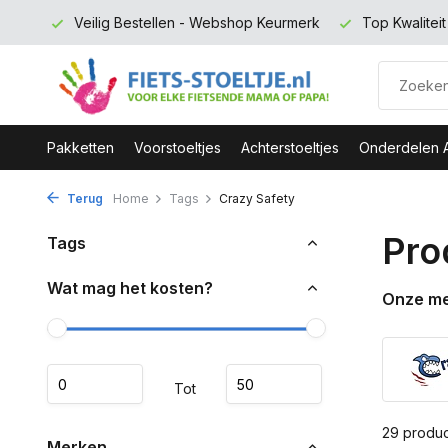
rmerk
Top Kwaliteit en zeer Duurzaam
Gratis verzending 
Pakketten
Voorstoeltjes
Achterstoeltjes
Onderdelen 
Terug
Home
Tags
Crazy Safety
Pro
Tags
Wat mag het kosten?
Onze m
Tot
29 produ
Merken