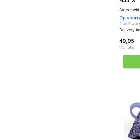
Haai S
Stoere witt
Op voorr
2 tot 5 we
Deliveryti
49,95
Incl. btw