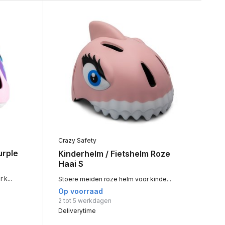
Crazy Safety
urple
Kinderhelm / Fietshelm Roze
Haai S
k...
Stoere meiden roze helm voor kinde...
Op voorraad
2 tot 5 werkdagen
Deliverytime