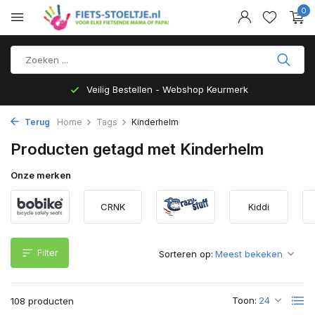
0
Top Kwaliteit en zeer Duurzaam
Terug
Home
Tags
Kinderhelm
Producten getagd met Kinderhelm
Onze merken
CRNK
Kiddi
Filter
Sorteren op:
Toon:
108 producten