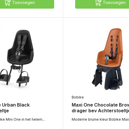
Toevoegen
Toevoegen
Bobike
e Urban Black
Maxi One Chocolate Bro
ltje
drager bev Achterstoeltj
e Mini One in het helem...
Moderne bruine kleur Bobike Maxi 