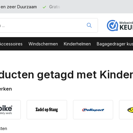
binnen NL vanaf 100 euro
Veilig Bestellen - Webshop Keurme
Accessoires
Windschermen
Kinderhelmen
Bagagedrager kus
ducten getagd met Kinder
erken
cten