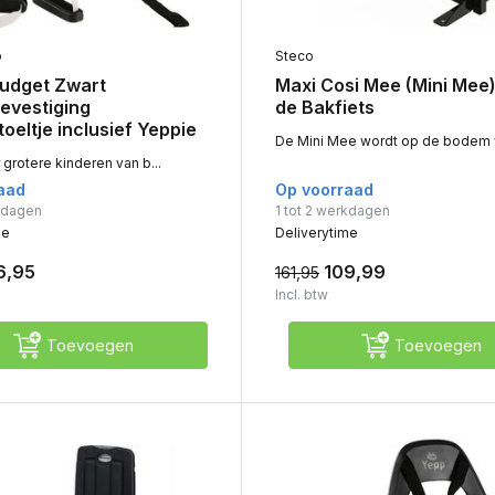
p
Steco
Budget Zwart
Maxi Cosi Mee (Mini Mee)
evestiging
de Bakfiets
oeltje inclusief Yeppie
De Mini Mee wordt op de bodem v
 grotere kinderen van b...
aad
Op voorraad
rkdagen
1 tot 2 werkdagen
me
Deliverytime
6,95
109,99
161,95
Incl. btw
Toevoegen
Toevoegen