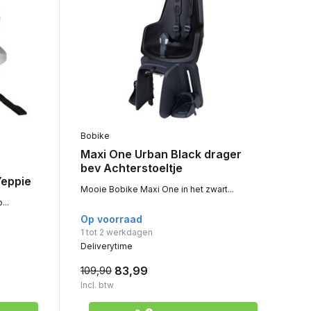
Bobike
Maxi One Urban Black drager
bev Achterstoeltje
Yeppie
Mooie Bobike Maxi One in het zwart...
...
Op voorraad
1 tot 2 werkdagen
Deliverytime
83,99
109,90
Incl. btw