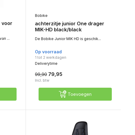
Bobike
 voor
achterzitje junior One drager
MIK-HD black/black
an ...
De Bobike Junior MIK HD is geschik...
Op voorraad
1 tot 2 werkdagen
Deliverytime
79,95
99,90
Incl. btw
Toevoegen