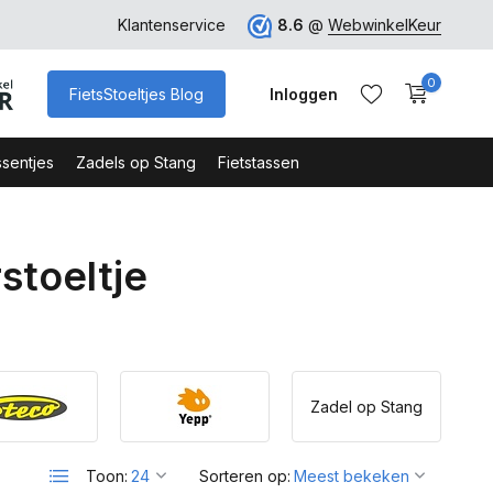
rk
Klantenservice
8.6
@
WebwinkelKeur
0
FietsStoeltjes Blog
Inloggen
sentjes
Zadels op Stang
Fietstassen
stoeltje
Account aanmaken
Account aanmaken
Zadel op Stang
Toon:
Sorteren op: