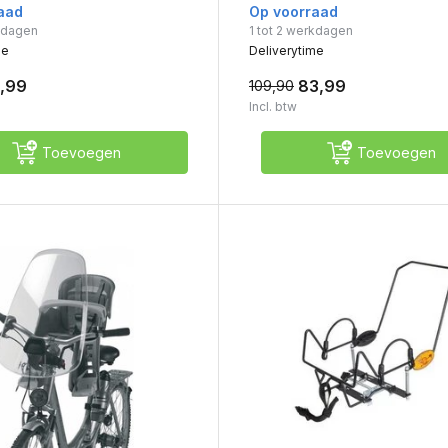
aad
Op voorraad
rkdagen
1 tot 2 werkdagen
me
Deliverytime
,99
83,99
109,90
Incl. btw
Toevoegen
Toevoegen