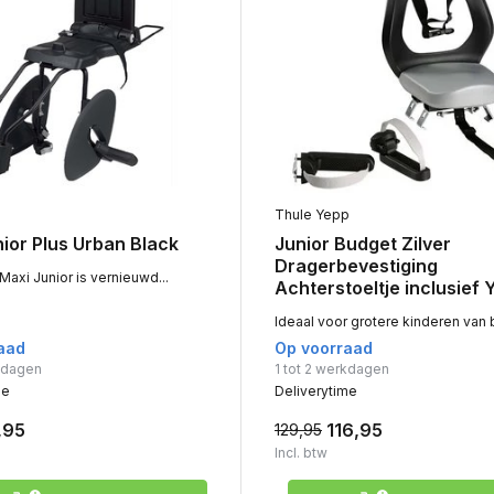
Thule Yepp
ior Plus Urban Black
Junior Budget Zilver
Dragerbevestiging
axi Junior is vernieuwd...
Achterstoeltje inclusief 
Ideaal voor grotere kinderen van b
aad
Op voorraad
rkdagen
1 tot 2 werkdagen
me
Deliverytime
,95
116,95
129,95
Incl. btw