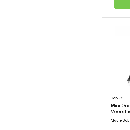
Bobike
Mini On
Voorstoe
Mooie Bobik