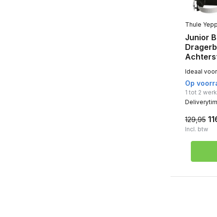
Toon meer
Type bevestiging
Thule Yep
Junior 
Frame bevestiging
(11)
Dragerb
Achterst
Stuurpen bevestiging
(11)
Ideaal voor
Bagagedrager bevestiging
(29)
Op voorr
1 tot 2 we
Maximale Framedikte Bovenste
Deliveryti
Buis
11
129,95
45 mm
(6)
Incl. btw
46 mm
(6)
Maximale Framedikte Onderste
Buis
50 mm
(7)
53 mm
(7)