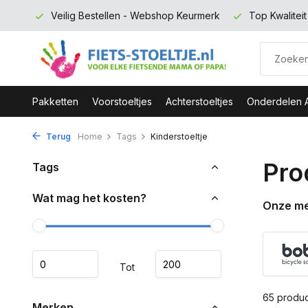
rmerk
Top Kwaliteit en zeer Duurzaam
Gratis verzending 
Pakketten
Voorstoeltjes
Achterstoeltjes
Onderdelen 
Terug
Home
Tags
Kinderstoeltje
Pro
Tags
Wat mag het kosten?
Onze m
Tot
65 produ
Merken