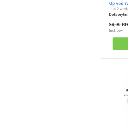
Op voorr
1 tot 2 we
Deliveryti
69
89,90
Incl. btw