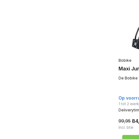
60 mm
(7)
78 mm
(2)
Bobike
Maxi Jun
De Bobike M
Op voorr
1 tot 2 we
Deliveryti
84
99,95
Incl. btw