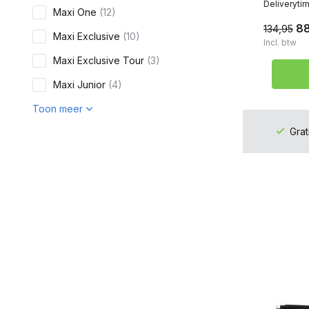
Deliveryti
Maxi One
(12)
8
134,95
Maxi Exclusive
(10)
Incl. btw
Maxi Exclusive Tour
(3)
Maxi Junior
(4)
Toon meer
Grat
Kleur
Zwart
(49)
Wit
(1)
Blauw
(1)
Grijs
(3)
Bruin
(7)
Geel
(1)