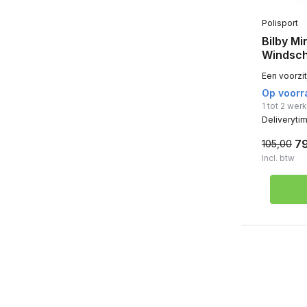
Polisport
Bilby Mi
Windsc
Een voorzit
Op voorr
1 tot 2 we
Deliveryti
7
105,00
Incl. btw