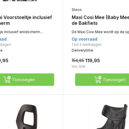
Steco
ni Voorstoeltje inclusief
Maxi Cosi Mee (Baby Mee
herm
de Bakfiets
je inclusief windscherm...
De Maxi Cosi Mee wordt op de opz
aad
Op voorraad
rkdagen
1 tot 2 werkdagen
me
Deliverytime
9,95
119,95
154,85
Incl. btw
Toevoegen
Toevoegen