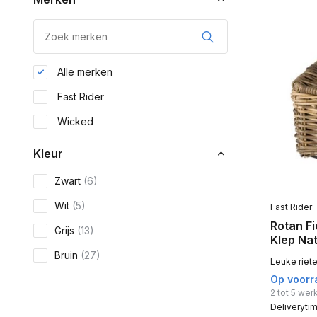
Alle merken
Fast Rider
Wicked
Kleur
Zwart
(6)
Wit
(5)
Fast Rider
Rotan F
Grijs
(13)
Klep Nat
Bruin
(27)
Leuke riet
Op voorr
2 tot 5 we
Deliveryti