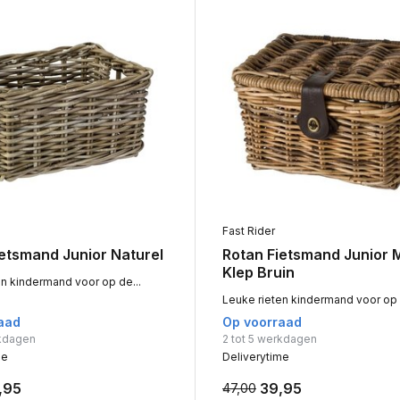
Fast Rider
ietsmand Junior Naturel
Rotan Fietsmand Junior 
Klep Bruin
en kindermand voor op de...
Leuke rieten kindermand voor op 
aad
Op voorraad
rkdagen
2 tot 5 werkdagen
me
Deliverytime
,95
39,95
47,00