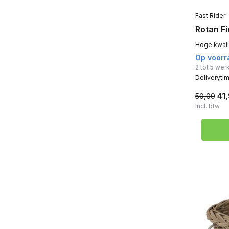
Fast Rider
Rotan F
Hoge kwalit
Op voorr
2 tot 5 we
Deliveryti
41
50,00
Incl. btw