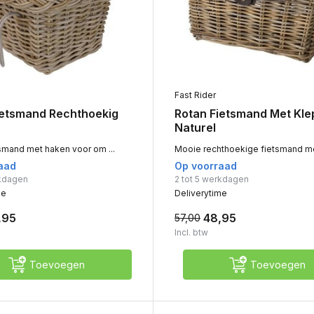
Fast Rider
ietsmand Rechthoekig
Rotan Fietsmand Met Kle
Naturel
smand met haken voor om ...
Mooie rechthoekige fietsmand met
aad
Op voorraad
rkdagen
2 tot 5 werkdagen
me
Deliverytime
,95
48,95
57,00
Incl. btw
Toevoegen
Toevoegen