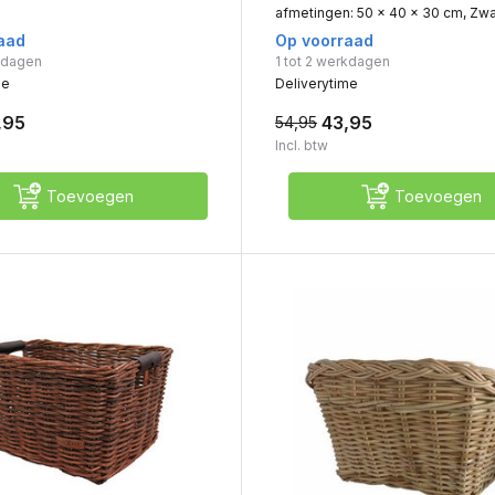
afmetingen: 50 x 40 x 30 cm, Zwar
aad
Op voorraad
rkdagen
1 tot 2 werkdagen
me
Deliverytime
,95
43,95
54,95
Incl. btw
Toevoegen
Toevoegen