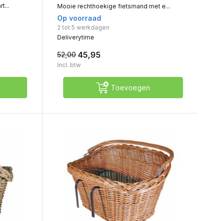
t...
Mooie rechthoekige fietsmand met e...
Op voorraad
2 tot 5 werkdagen
Deliverytime
45,95
52,00
Incl. btw
Toevoegen