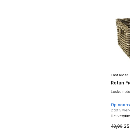
Fast Rider
Rotan F
Leuke riet
Op voorr
2 tot 5 we
Deliveryti
35
40,00