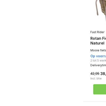
Fast Rider
Rotan F
Naturel
Mooie fiet
Op voorr
2 tot 5 we
Deliveryti
38
42,95
Incl. btw