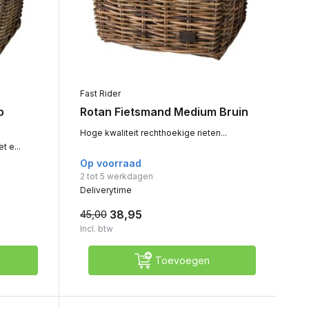
Fast Rider
p
Rotan Fietsmand Medium Bruin
Hoge kwaliteit rechthoekige rieten...
 e...
Op voorraad
2 tot 5 werkdagen
Deliverytime
38,95
45,00
Incl. btw
Toevoegen