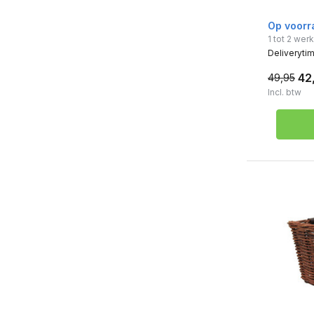
Op voorr
1 tot 2 we
Deliveryti
42
49,95
Incl. btw