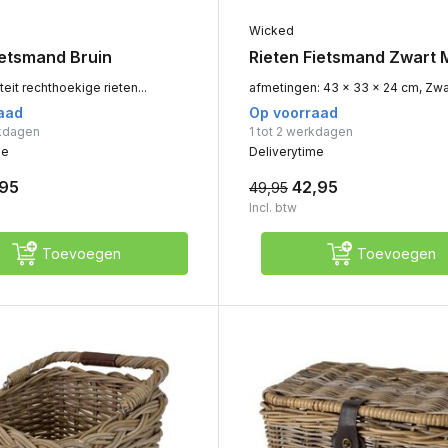
Wicked
ietsmand Bruin
Rieten Fietsmand Zwart 
eit rechthoekige rieten...
afmetingen: 43 x 33 x 24 cm, Zwar
aad
Op voorraad
rkdagen
1 tot 2 werkdagen
me
Deliverytime
,95
42,95
49,95
Incl. btw
Toevoegen
Toevoegen