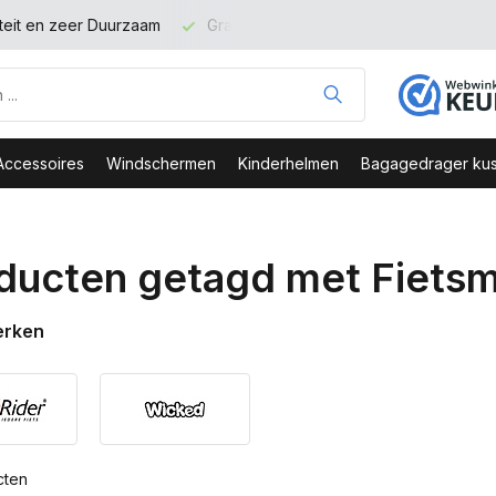
ing binnen NL vanaf 100 euro
Accessoires
Windschermen
Kinderhelmen
Bagagedrager kus
ducten getagd met Fiets
erken
cten