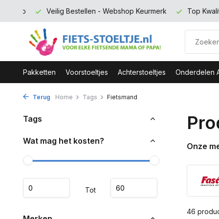
 Keurmerk
Top Kwaliteit en zeer Duurzaam
Gratis verzend
Pakketten
Voorstoeltjes
Achterstoeltjes
Onderdelen 
Terug
Home
Tags
Fietsmand
Pro
Tags
Wat mag het kosten?
Onze m
Tot
46 produ
Merken