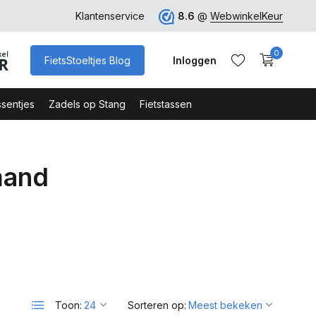
Klantenservice
8.6
@
WebwinkelKeur
0
FietsStoeltjes Blog
Inloggen
sentjes
Zadels op Stang
Fietstassen
mand
Account aanmaken
Account aanmaken
Toon:
Sorteren op: