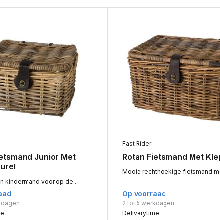
Fast Rider
ietsmand Junior Met
Rotan Fietsmand Met Kle
urel
Mooie rechthoekige fietsmand met
en kindermand voor op de...
aad
Op voorraad
rkdagen
2 tot 5 werkdagen
me
Deliverytime